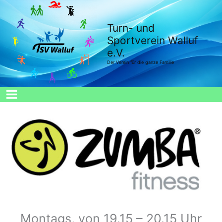
Zum
Inhalt
Turn- und
springen
Sportverein Walluf
e.V.
Der Verein für die ganze Familie
Montags, von 19.15 – 20.15 Uhr