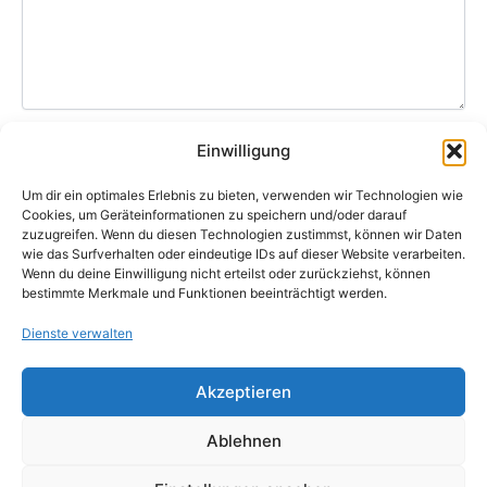
Einwilligung
Ich habe die
Datenschutzerklärung
gelesen und
Um dir ein optimales Erlebnis zu bieten, verwenden wir Technologien wie
akzeptiere sie.
Cookies, um Geräteinformationen zu speichern und/oder darauf
zuzugreifen. Wenn du diesen Technologien zustimmst, können wir Daten
Bitte lasse dieses Feld leer.
wie das Surfverhalten oder eindeutige IDs auf dieser Website verarbeiten.
Wenn du deine Einwilligung nicht erteilst oder zurückziehst, können
bestimmte Merkmale und Funktionen beeinträchtigt werden.
Dienste verwalten
Impressum
|
Datenschutz |
Cookie‑Richtlinie
Akzeptieren
Ablehnen
Copyright © 2026 Turn- und Sportverein Walluf e.V.