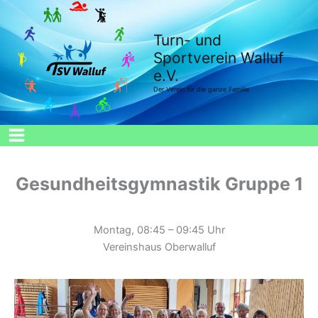
Zum
Inhalt
Turn- und
springen
Sportverein Walluf
e.V.
Der Verein für die ganze Familie
Gesundheitsgymnastik Gruppe 1
Montag, 08:45 – 09:45 Uhr
Vereinshaus Oberwalluf