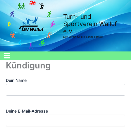
Zum
Inhalt
Turn- und
springen
Sportverein Walluf
e.V.
Der Verein für die ganze Familie
Kündigung
Dein Name
Deine E-Mail-Adresse