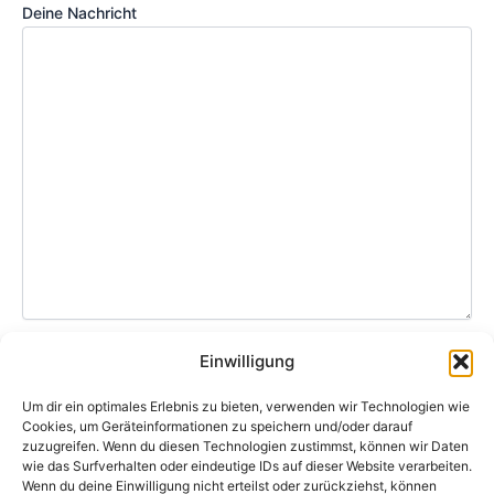
Deine Nachricht
Einwilligung
Ich habe die
Datenschutzerklärung
gelesen und
Um dir ein optimales Erlebnis zu bieten, verwenden wir Technologien wie
akzeptiere sie.
Cookies, um Geräteinformationen zu speichern und/oder darauf
zuzugreifen. Wenn du diesen Technologien zustimmst, können wir Daten
Bitte lasse dieses Feld leer.
wie das Surfverhalten oder eindeutige IDs auf dieser Website verarbeiten.
Wenn du deine Einwilligung nicht erteilst oder zurückziehst, können