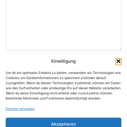
Einwilligung
Ich habe die
Datenschutzerklärung
gelesen und
Um dir ein optimales Erlebnis zu bieten, verwenden wir Technologien wie
akzeptiere sie.
Cookies, um Geräteinformationen zu speichern und/oder darauf
zuzugreifen. Wenn du diesen Technologien zustimmst, können wir Daten
Bitte lasse dieses Feld leer.
wie das Surfverhalten oder eindeutige IDs auf dieser Website verarbeiten.
Wenn du deine Einwilligung nicht erteilst oder zurückziehst, können
bestimmte Merkmale und Funktionen beeinträchtigt werden.
Dienste verwalten
Impressum
|
Datenschutz |
Cookie‑Richtlinie
Akzeptieren