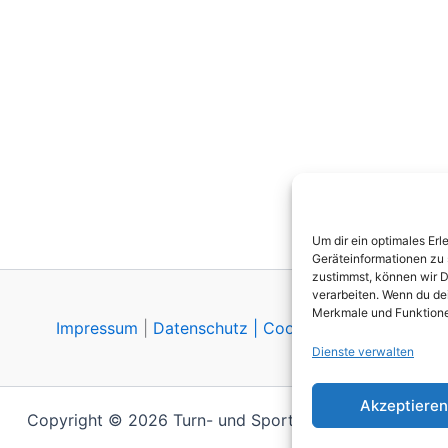
Um dir ein optimales Er
Geräteinformationen zu 
zustimmst, können wir D
verarbeiten. Wenn du dei
Merkmale und Funktione
Impressum
|
Datenschutz |
Cookie‑Richtlinie
Dienste verwalten
Akzeptieren
Copyright © 2026 Turn- und Sportverein Walluf e.V.