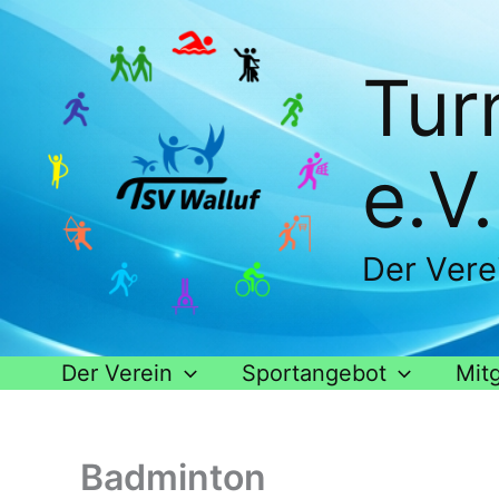
Zum
Inhalt
springen
Tur
e.V.
Der Vere
Der Verein
Sportangebot
Mitg
Badminton